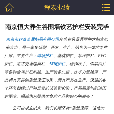


程泰业绩
网站首页

公司介绍
南京恒大养生谷围墙铁艺护栏安装完毕
产品中心
南京市程泰金属制品有限公司
座落在风景秀丽的六朝古都-
行业资讯
-南京市，是一家集研制、开发、生产、销售为一体的专业
厂家。主要生产：
球场护栏
、基坑护栏、草坪护栏、PVC
程泰业绩
护栏、道路交通隔离栏、
锌钢护栏
、楼梯扶手、钢筋网片
企业资质
等各种金属护栏制品。生产设备先进，技术力量雄厚，产
品拥有完善的质量保证体系，所有产品在生产、流通的各
联系我们
个环节都经过严格反复的试验和检验，产品品质均到达国
标要求。竭诚为您提供优良的产品和贴心的服务！
公司自成立以来，我们长期坚持“质量保障、诚信为