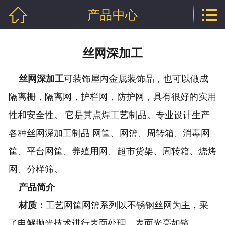


产品中心
网站首页

公司介绍
丝网深加工
产品中心
丝网深加工
可装饰屋内金属装饰品，也可以做成
行业资讯
隔离栅，隔离网，护栏网，防护网，具有很好的实用
程泰业绩
性和安全性。 它是其点焊工艺制品。专业设计生产
各种丝网深加工制品 网筐、网篮、周转箱、消毒网
企业资质
筐、平台网筐、养殖用网、超市货架、周转箱、烧烤
联系我们
网、分样筛。
产品简介
材质：
工艺网筐网篮系列以不锈钢丝网为主，采
了电解抛光技术进行表面处理，表面光亮如镜，