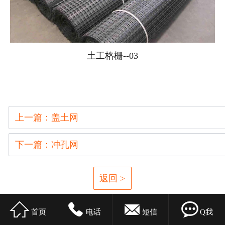
土工格栅--03
上一篇：盖土网
下一篇：冲孔网
返回 >




首页
电话
短信
Q我