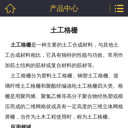


产品中心
网站首页

公司介绍
土工格栅
产品中心
土工格栅
是一种主要的土工合成材料，与其他土
行业资讯
工合成材料相比，它具有独特的性能与功效。常用作
程泰业绩
加筋土结构的筋材或复合材料的筋材等。
土工格栅分为塑料土工格栅、钢塑土工格栅、玻
企业资质
璃纤维土工格栅和聚酯经编涤纶土工格栅四大类。格
联系我们
栅是用聚丙烯、聚氯乙烯等高分子聚合物经热塑或模
压而成的二维网格状或具有一定高度的三维立体网格
屏栅，当作为土木工程使用时，称为土工格栅。
应用领域