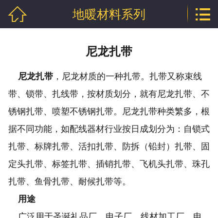


地暖材料系列
网站首页

公司介绍
尼龙扎带
产品中心
尼龙扎带
，尼龙材质的一种扎带。扎带又称束线
行业资讯
带、锁带、扎线带，按材质划分，就有尼龙扎带、不
程泰业绩
锈钢扎带、喷塑不锈钢扎带。尼龙扎带种类繁多，根
据不同功能，如配线器材行业按日成划分为：自锁式
企业资质
扎带、标牌扎带、活扣扎带、防拆（铅封）扎带、固
联系我们
定头扎带、标签扎带、插销扎带、飞机头扎带、珠孔
扎带、鱼骨扎带、耐候扎带等。
用途
广泛用于圣诞礼品厂、电子厂、线材加工厂、电