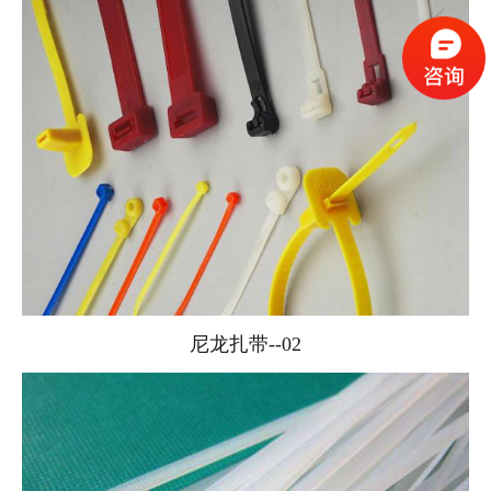
尼龙扎带--02