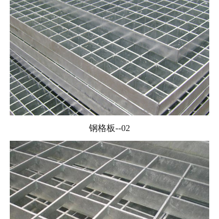
钢格板--02