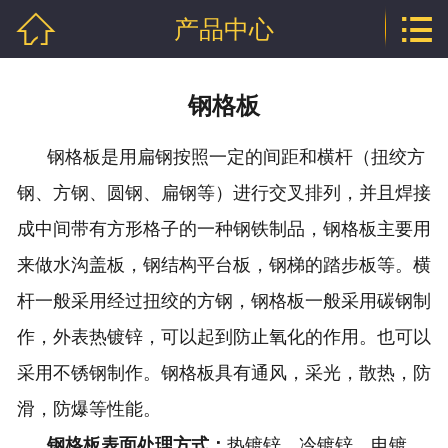


产品中心
网站首页

公司介绍
钢格板
产品中心
钢格板是用扁钢按照一定的间距和横杆（扭绞方
行业资讯
钢、方钢、圆钢、扁钢等）进行交叉排列，并且焊接
程泰业绩
成中间带有方形格子的一种钢铁制品，钢格板主要用
来做水沟盖板，钢结构平台板，钢梯的踏步板等。横
企业资质
杆一般采用经过扭绞的方钢，钢格板一般采用碳钢制
联系我们
作，外表热镀锌，可以起到防止氧化的作用。也可以
采用不锈钢制作。钢格板具有通风，采光，散热，防
滑，防爆等性能。
钢格板表面处理方式：
热镀锌、冷镀锌、电镀、